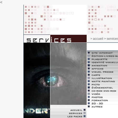
<
> accueil
> service