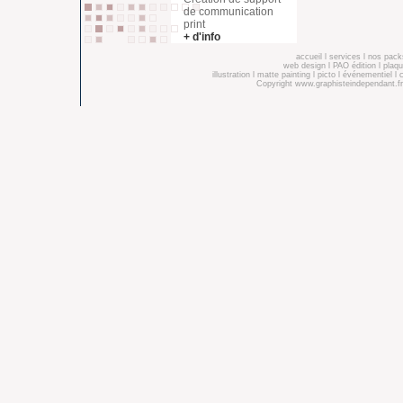
de communication
print
+ d'info
accueil
l
services
l
nos pack
web design
l
PAO édition
l
plaqu
illustration
l
matte painting
l
picto
l
événementiel
l
Copyright
www.graphisteindependant.fr