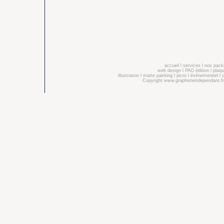
accueil
l
services
l
nos pack
web design
l
PAO édition
l
plaqu
illustration
l
matte painting
l
picto
l
événementiel
l
Copyright
www.graphisteindependant.fr