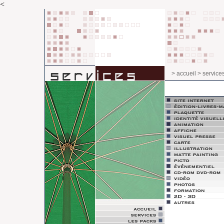
<
> accueil
> service