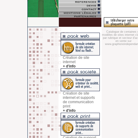
Catalogue de centaines 
modèles de sites internet c
par rubrique et secteur d'act
en vente sur
www.graphisteindependant
Création de site
internet
+ d'info
Création de site
internet et supports
de communication
print
+ d'info
Création de support